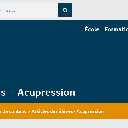
École
Formati
École
Formations
Stages
Publications
In
es – Acupression
es de contenu
>
Articles des élèves - Acupression