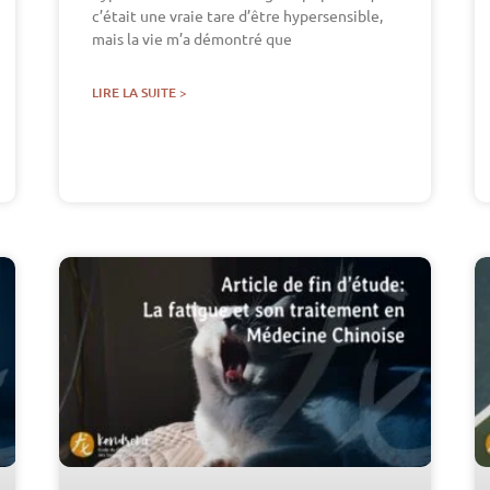
c’était une vraie tare d’être hypersensible,
mais la vie m’a démontré que
LIRE LA SUITE >