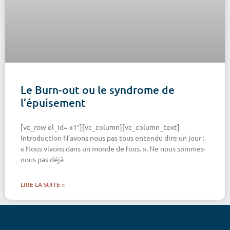
Le Burn-out ou le syndrome de
l’épuisement
[vc_row el_id= »1″][vc_column][vc_column_text]
Introduction N’avons nous pas tous entendu dire un jour :
« Nous vivons dans un monde de fous. ». Ne nous sommes-
nous pas déjà
LIRE LA SUITE >