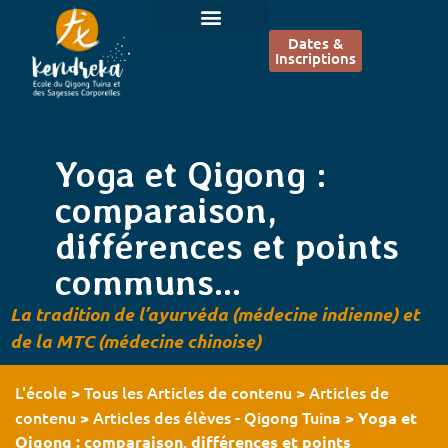
Dates &
Inscriptions
Yoga et Qigong :
comparaison,
différences et points
communs…
La tradition de l’ayurvéda (médecine indienne) et
de la MTC (médecine chinoise)
L'école
Tous les Articles de contenu
Articles de
>
>
contenu
Articles des élèves - Qigong Tuina
>
>
Yoga et
Qigong : comparaison, différences et points