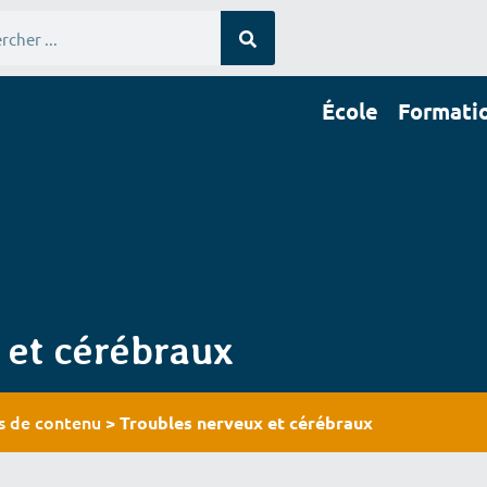
École
Formati
École
Formations
Stages
Publications
In
 et cérébraux
es de contenu
>
Troubles nerveux et cérébraux