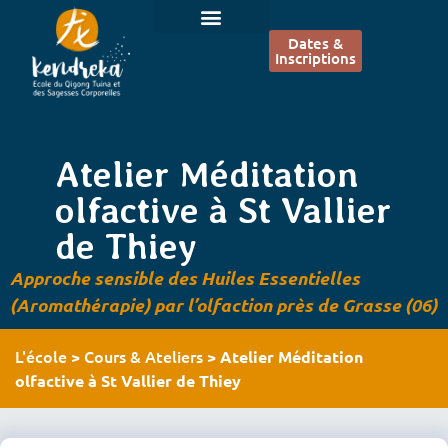
Dates &
Inscriptions
Atelier Méditation
olfactive à St Vallier
de Thiey
Approche sensible des Huiles Essentielles
(Aromathérapie) par l’olfaction près de Grasse (06)
L'école
Cours & Ateliers
>
>
Atelier Méditation
olfactive à St Vallier de Thiey