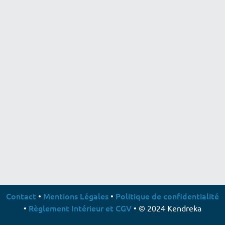
Contact
Mentions Légales
Politique de confidentialité
•
•
Règlement Intérieur et CGV
•
• © 2024 Kendreka