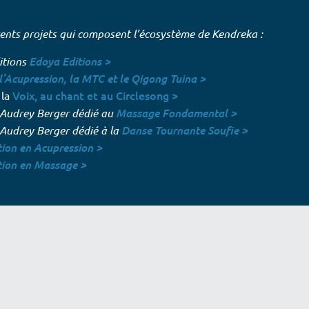
rents projets qui composent l’écosystème de Kendreka :
itions
Edoya Editions >
l’Acupression, la MTC et le Qigong Tuina >
Voix, au chant et au Circlesong >
 la
e Audrey Berger
dédié au
Massage Fondamental >
 Audrey Berger dédié à la
Danse Tournante Soufie >
tion en Acupression >
tion en Massage >