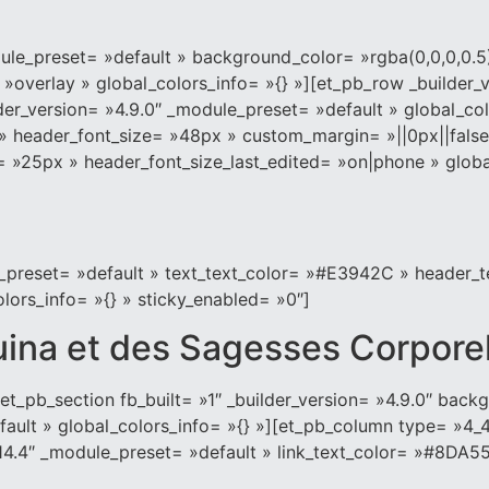
module_preset= »default » background_color= »rgba(0,0,0,
»overlay » global_colors_info= »{} »][et_pb_row _builder_
er_version= »4.9.0″ _module_preset= »default » global_colo
» header_font_size= »48px » custom_margin= »||0px||false
 »25px » header_font_size_last_edited= »on|phone » global
ule_preset= »default » text_text_color= »#E3942C » heade
lors_info= »{} » sticky_enabled= »0″]
ina et des Sagesses Corporel
et_pb_section fb_built= »1″ _builder_version= »4.9.0″ bac
ault » global_colors_info= »{} »][et_pb_column type= »4_4
.14.4″ _module_preset= »default » link_text_color= »#8DA55