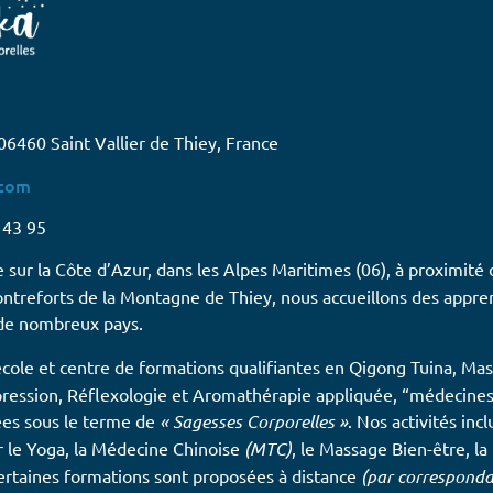
06460 Saint Vallier de Thiey, France
.com
1 43 95
 sur la Côte d’Azur, dans les Alpes Maritimes (06), à proximité
contreforts de la Montagne de Thiey, nous accueillons des appre
 de nombreux pays.
cole et centre de formations qualifiantes en Qigong Tuina, Ma
ression, Réflexologie et Aromathérapie appliquée, “médecines
es sous le terme de
« Sagesses Corporelles »
. Nos activités inc
r le Yoga, la Médecine Chinoise
(MTC)
, le Massage Bien-être, l
Certaines formations sont proposées à distance
(par correspond