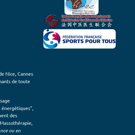
 de Nice, Cannes
nants de toute
ssage
 énergétiques”,
luent des
a Massothérapie,
ance ou en