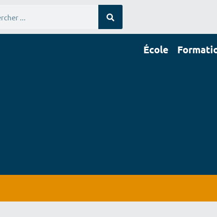
École
Formati
École
Formations
Stages
Publications
In