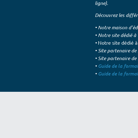
ligne).
Découvrez les diffé
• N
otre maison d’éd
•
Notre site dédié à
•
Notre site dédié à
• Site partenaire d
• S
ite partenaire de
•
Guide de la forma
•
Guide de la forma