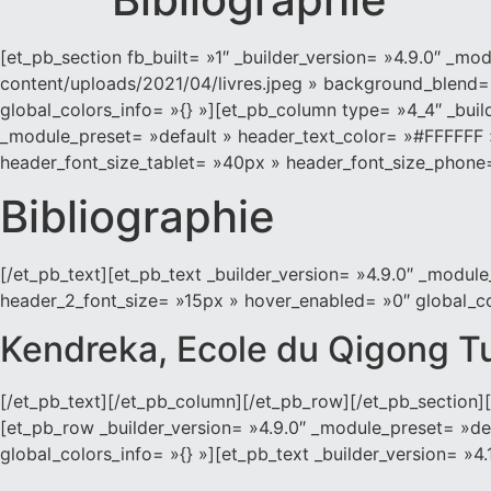
[et_pb_section fb_built= »1″ _builder_version= »4.9.0″ _
content/uploads/2021/04/livres.jpeg » background_blend= 
global_colors_info= »{} »][et_pb_column type= »4_4″ _build
_module_preset= »default » header_text_color= »#FFFFFF 
header_font_size_tablet= »40px » header_font_size_phone=
Bibliographie
[/et_pb_text][et_pb_text _builder_version= »4.9.0″ _mod
header_2_font_size= »15px » hover_enabled= »0″ global_co
Kendreka, Ecole du Qigong Tu
[/et_pb_text][/et_pb_column][/et_pb_row][/et_pb_section][
[et_pb_row _builder_version= »4.9.0″ _module_preset= »def
global_colors_info= »{} »][et_pb_text _builder_version= »4