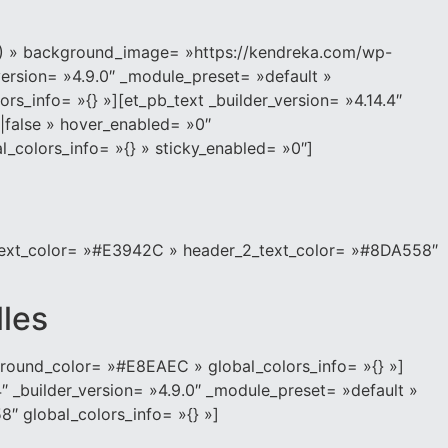
0.5) » background_image= »https://kendreka.com/wp-
version= »4.9.0″ _module_preset= »default »
rs_info= »{} »][et_pb_text _builder_version= »4.14.4″
|false » hover_enabled= »0″
_colors_info= »{} » sticky_enabled= »0″]
r_text_color= »#E3942C » header_2_text_color= »#8DA558″
les
kground_color= »#E8EAEC » global_colors_info= »{} »]
″ _builder_version= »4.9.0″ _module_preset= »default »
8″ global_colors_info= »{} »]